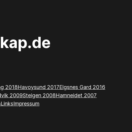
kap.de
ing 2018
Havoysund 2017
Elgsnes Gard 2016
dvik 2009
Steigen 2008
Hamneidet 2007
n
Links
Impressum