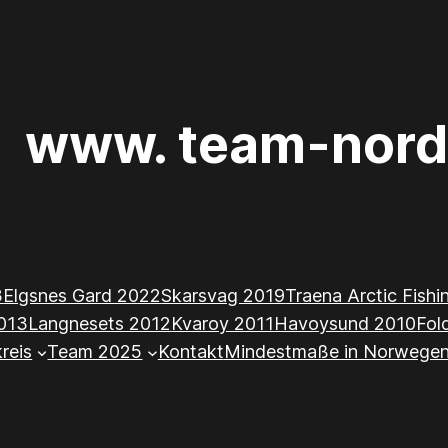
www. team-nord
3
Elgsnes Gard 2022
Skarsvag 2019
Traena Arctic Fish
013
Langnesets 2012
Kvaroy 2011
Havoysund 2010
Fol
kreis
Team 2025
Kontakt
Mindestmaße in Norwege