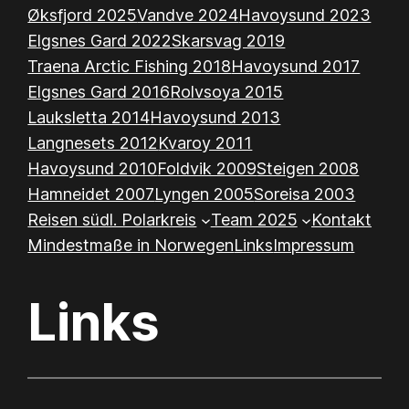
Øksfjord 2025
Vandve 2024
Havoysund 2023
Elgsnes Gard 2022
Skarsvag 2019
Traena Arctic Fishing 2018
Havoysund 2017
Elgsnes Gard 2016
Rolvsoya 2015
Lauksletta 2014
Havoysund 2013
Langnesets 2012
Kvaroy 2011
Havoysund 2010
Foldvik 2009
Steigen 2008
Hamneidet 2007
Lyngen 2005
Soreisa 2003
Reisen südl. Polarkreis
Team 2025
Kontakt
Mindestmaße in Norwegen
Links
Impressum
Links