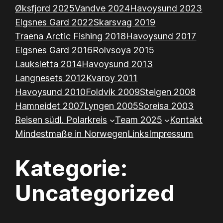
Øksfjord 2025
Vandve 2024
Havoysund 2023
Elgsnes Gard 2022
Skarsvag 2019
Traena Arctic Fishing 2018
Havoysund 2017
Elgsnes Gard 2016
Rolvsoya 2015
Lauksletta 2014
Havoysund 2013
Langnesets 2012
Kvaroy 2011
Havoysund 2010
Foldvik 2009
Steigen 2008
Hamneidet 2007
Lyngen 2005
Soreisa 2003
Reisen südl. Polarkreis
Team 2025
Kontakt
Mindestmaße in Norwegen
Links
Impressum
Kategorie:
Uncategorized