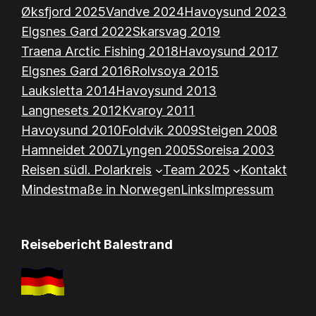
Øksfjord 2025
Vandve 2024
Havoysund 2023
Elgsnes Gard 2022
Skarsvag 2019
Traena Arctic Fishing 2018
Havoysund 2017
Elgsnes Gard 2016
Rolvsoya 2015
Lauksletta 2014
Havoysund 2013
Langnesets 2012
Kvaroy 2011
Havoysund 2010
Foldvik 2009
Steigen 2008
Hamneidet 2007
Lyngen 2005
Soreisa 2003
Reisen südl. Polarkreis
Team 2025
Kontakt
Mindestmaße in Norwegen
Links
Impressum
Reisebericht Balestrand