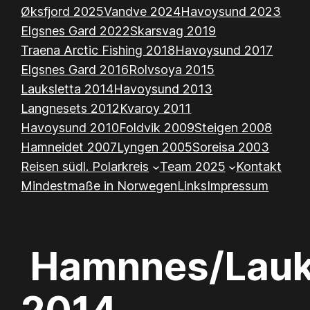
Øksfjord 2025
Vandve 2024
Havoysund 2023
Elgsnes Gard 2022
Skarsvag 2019
Traena Arctic Fishing 2018
Havoysund 2017
Elgsnes Gard 2016
Rolvsoya 2015
Lauksletta 2014
Havoysund 2013
Langnesets 2012
Kvaroy 2011
Havoysund 2010
Foldvik 2009
Steigen 2008
Hamneidet 2007
Lyngen 2005
Soreisa 2003
Reisen südl. Polarkreis
Team 2025
Kontakt
Mindestmaße in Norwegen
Links
Impressum
Hamnnes/Lau