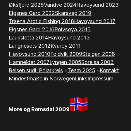
Øksfjord 2025
Vandve 2024
Havoysund 2023
Elgsnes Gard 2022
Skarsvag 2019
Traena Arctic Fishing 2018
Havoysund 2017
Elgsnes Gard 2016
Rolvsoya 2015
Lauksletta 2014
Havoysund 2013
Langnesets 2012
Kvaroy 2011
Havoysund 2010
Foldvik 2009
Steigen 2008
Hamneidet 2007
Lyngen 2005
Soreisa 2003
Reisen südl. Polarkreis
Team 2025
Kontakt
Mindestmaße in Norwegen
Links
Impressum
More og Romsdal 2009