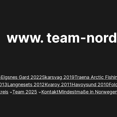
www. team-nord
3
Elgsnes Gard 2022
Skarsvag 2019
Traena Arctic Fish
013
Langnesets 2012
Kvaroy 2011
Havoysund 2010
Fol
kreis
Team 2025
Kontakt
Mindestmaße in Norwege