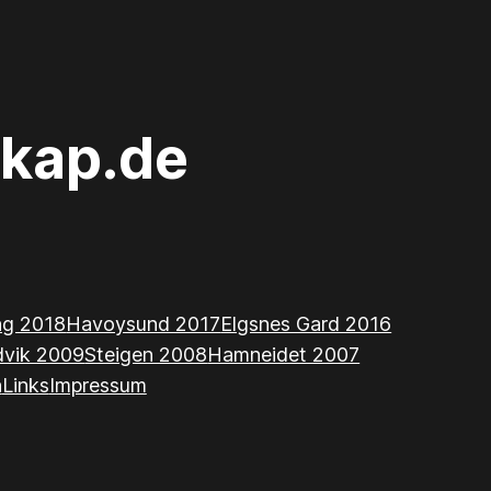
kap.de
ing 2018
Havoysund 2017
Elgsnes Gard 2016
dvik 2009
Steigen 2008
Hamneidet 2007
n
Links
Impressum