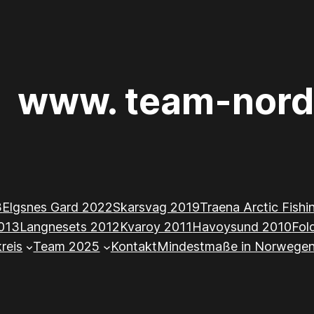
www. team-nord
3
Elgsnes Gard 2022
Skarsvag 2019
Traena Arctic Fish
013
Langnesets 2012
Kvaroy 2011
Havoysund 2010
Fol
kreis
Team 2025
Kontakt
Mindestmaße in Norwege