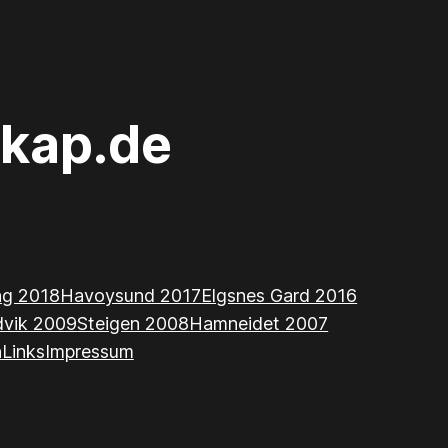
kap.de
ing 2018
Havoysund 2017
Elgsnes Gard 2016
dvik 2009
Steigen 2008
Hamneidet 2007
n
Links
Impressum