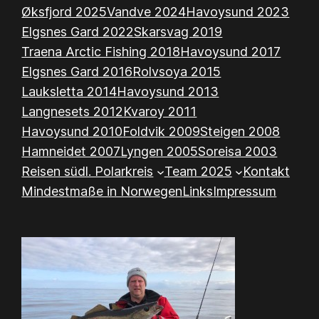
Øksfjord 2025
Vandve 2024
Havoysund 2023
Elgsnes Gard 2022
Skarsvag 2019
Traena Arctic Fishing 2018
Havoysund 2017
Elgsnes Gard 2016
Rolvsoya 2015
Lauksletta 2014
Havoysund 2013
Langnesets 2012
Kvaroy 2011
Havoysund 2010
Foldvik 2009
Steigen 2008
Hamneidet 2007
Lyngen 2005
Soreisa 2003
Reisen südl. Polarkreis
Team 2025
Kontakt
Mindestmaße in Norwegen
Links
Impressum