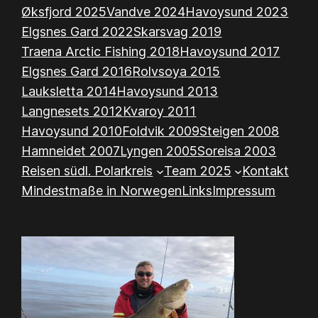
Øksfjord 2025
Vandve 2024
Havoysund 2023
Elgsnes Gard 2022
Skarsvag 2019
Traena Arctic Fishing 2018
Havoysund 2017
Elgsnes Gard 2016
Rolvsoya 2015
Lauksletta 2014
Havoysund 2013
Langnesets 2012
Kvaroy 2011
Havoysund 2010
Foldvik 2009
Steigen 2008
Hamneidet 2007
Lyngen 2005
Soreisa 2003
Reisen südl. Polarkreis
Team 2025
Kontakt
Mindestmaße in Norwegen
Links
Impressum