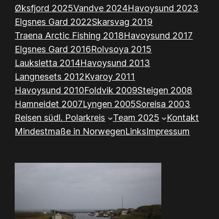
Øksfjord 2025
Vandve 2024
Havoysund 2023
Elgsnes Gard 2022
Skarsvag 2019
Traena Arctic Fishing 2018
Havoysund 2017
Elgsnes Gard 2016
Rolvsoya 2015
Lauksletta 2014
Havoysund 2013
Langnesets 2012
Kvaroy 2011
Havoysund 2010
Foldvik 2009
Steigen 2008
Hamneidet 2007
Lyngen 2005
Soreisa 2003
Reisen südl. Polarkreis
Team 2025
Kontakt
Mindestmaße in Norwegen
Links
Impressum