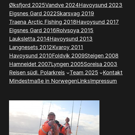
Øksfjord 2025
Vandve 2024
Havoysund 2023
Elgsnes Gard 2022
Skarsvag 2019
Traena Arctic Fishing 2018
Havoysund 2017
Elgsnes Gard 2016
Rolvsoya 2015
Lauksletta 2014
Havoysund 2013
Langnesets 2012
Kvaroy 2011
Havoysund 2010
Foldvik 2009
Steigen 2008
Hamneidet 2007
Lyngen 2005
Soreisa 2003
Reisen südl. Polarkreis
Team 2025
Kontakt
Mindestmaße in Norwegen
Links
Impressum