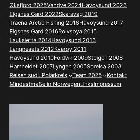
Øksfjord 2025
Vandve 2024
Havoysund 2023
Elgsnes Gard 2022
Skarsvag 2019
Traena Arctic Fishing 2018
Havoysund 2017
Elgsnes Gard 2016
Rolvsoya 2015
Lauksletta 2014
Havoysund 2013
Langnesets 2012
Kvaroy 2011
Havoysund 2010
Foldvik 2009
Steigen 2008
Hamneidet 2007
Lyngen 2005
Soreisa 2003
Reisen südl. Polarkreis
Team 2025
Kontakt
Mindestmaße in Norwegen
Links
Impressum