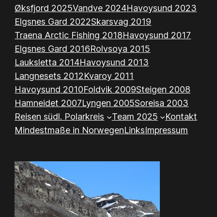
Øksfjord 2025
Vandve 2024
Havoysund 2023
Elgsnes Gard 2022
Skarsvag 2019
Traena Arctic Fishing 2018
Havoysund 2017
Elgsnes Gard 2016
Rolvsoya 2015
Lauksletta 2014
Havoysund 2013
Langnesets 2012
Kvaroy 2011
Havoysund 2010
Foldvik 2009
Steigen 2008
Hamneidet 2007
Lyngen 2005
Soreisa 2003
Reisen südl. Polarkreis
Team 2025
Kontakt
Mindestmaße in Norwegen
Links
Impressum