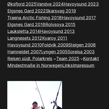
Øksfjord 2025
Vandve 2024
Havoysund 2023
Elgsnes Gard 2022
Skarsvag 2019
Traena Arctic Fishing 2018
Havoysund 2017
Elgsnes Gard 2016
Rolvsoya 2015
Lauksletta 2014
Havoysund 2013
Langnesets 2012
Kvaroy 2011
Havoysund 2010
Foldvik 2009
Steigen 2008
Hamneidet 2007
Lyngen 2005
Soreisa 2003
Reisen südl. Polarkreis
Team 2025
Kontakt
Mindestmaße in Norwegen
Links
Impressum