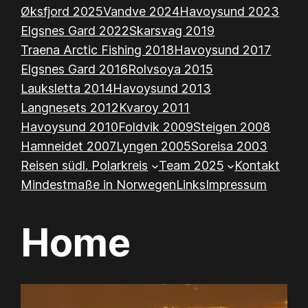
Øksfjord 2025
Vandve 2024
Havoysund 2023
Elgsnes Gard 2022
Skarsvag 2019
Traena Arctic Fishing 2018
Havoysund 2017
Elgsnes Gard 2016
Rolvsoya 2015
Lauksletta 2014
Havoysund 2013
Langnesets 2012
Kvaroy 2011
Havoysund 2010
Foldvik 2009
Steigen 2008
Hamneidet 2007
Lyngen 2005
Soreisa 2003
Reisen südl. Polarkreis
Team 2025
Kontakt
Mindestmaße in Norwegen
Links
Impressum
Home